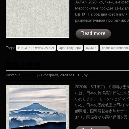
JAPAN 2020, крупнейшем фест
Мероприятие пройдет 11-12 а
ВДНХ. На оба дня фестиваля 
развлекательная программа: А
Read more
Tags:
HINODE POWER JAPAN
араи кацунори
суми-э
японская живопис
国画水墨展
Posted in:
Новости
|
21 февраля, 2020 at 10:11
, by
nemoto
2020年、6月東京にて国画水
には、日本の竹澤美知代先生の
いたします。 モスクワセゾン
いる、日本の墨絵教室はENイン
師派遣、国際展覧会参加サポー
おり、関係者から高い評価を受け