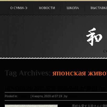
О СУМИ-Э
НОВОСТИ
ШКОЛА
ВЫСТАВК
С
Tag Archives:
японская живо
HINODE2020に荒井克典先生が参加 (in Ja
Posted in:
Новости
|
4 марта, 2020 at 07:19
, by
nemoto
墨絵を愛する皆さんに朗報！ 