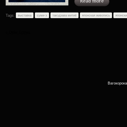
Read more
Tags:
выставка
суми-э
такэдзава митиё
японская живопись
японски
« Older Entries
Вагокорока