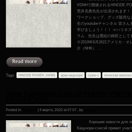
VDNHで開催されるHINODE P
荒井克典先生が出演されます！
ワークショップ、グッズ販売な
生のyoutubeチャンネル 皆
学びましょう！！！ ≪ハリネ
ラム 先生は墨絵の師匠として
※2019年6月26日アメリカ・
介（NHK） ...
Read more
Tags:
HINODE POWER JAPAN
араи кацунори
суми-э
японская живопис
Араи Кацунори-сэнсэй примет участи
HINODE2020
Posted in:
Новости
|
4 марта, 2020 at 07:07
, by
nemoto
Хорошие новости для люб
Кацунори-сэнсэй примет уча